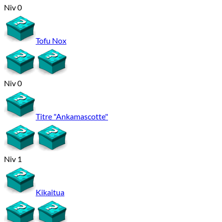
Niv 0
Tofu Nox
Niv 0
Titre "Ankamascotte"
Niv 1
Kikaitua