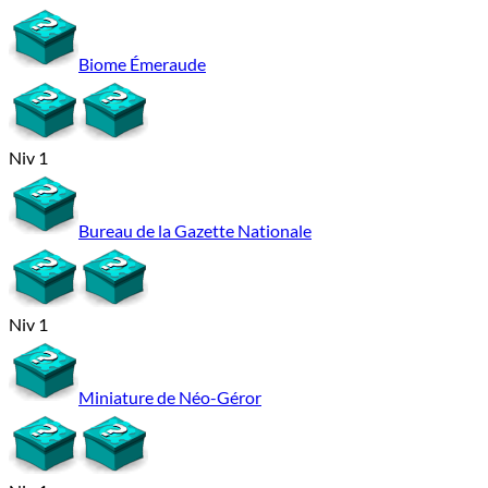
Biome Émeraude
Niv 1
Bureau de la Gazette Nationale
Niv 1
Miniature de Néo-Géror