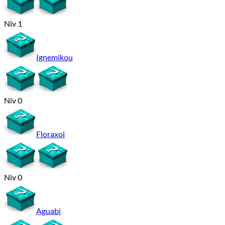
Niv 1
Ignemikou
Niv 0
Floraxol
Niv 0
Aguabi