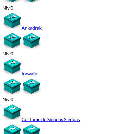
Niv 0
Ankadrak
Niv 0
Irawafu
Niv 0
Costume de Sienpas Sienpas