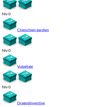
Niv 0
Chienchien gardien
Niv 0
Vulpétale
Niv 0
Dragodinventive