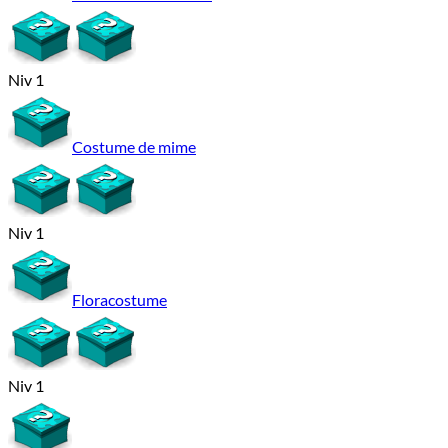
Niv 1
Costume de mime
Niv 1
Floracostume
Niv 1