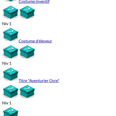
Costume inventif
Niv 1
Costume d'éleveur
Niv 1
Titre "Aventurier Ocre"
Niv 1