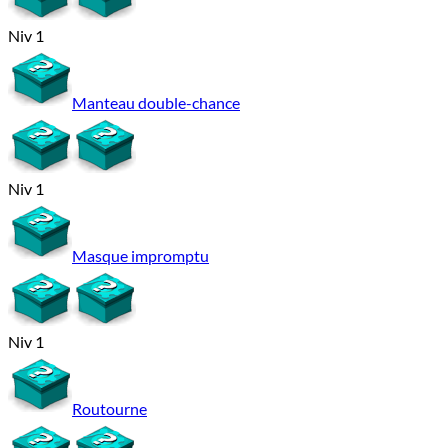
Niv 1
Manteau double-chance
Niv 1
Masque impromptu
Niv 1
Routourne