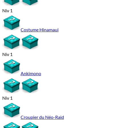
Niv 1
Costume Hinamaui
Niv 1
Ankimono
Niv 1
Croupier du Néo-Raid