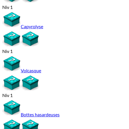
Niv 1
Capyrolyse
Niv 1
Volcasque
Niv 1
Bottes hasardeuses