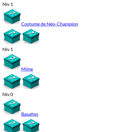
Niv 1
Costume de Néo-Champion
Niv 1
Mime
Niv 0
Basaltes