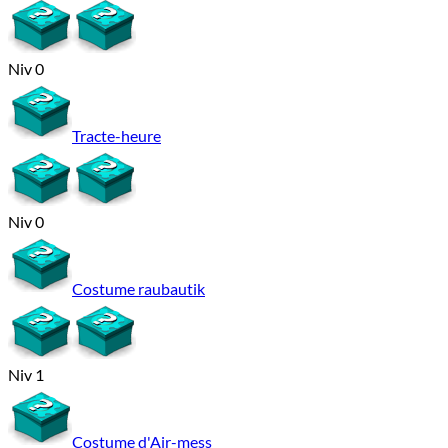
Niv 0
Tracte-heure
Niv 0
Costume raubautik
Niv 1
Costume d'Air-mess