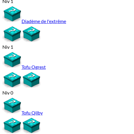
Niv 1
Diadème de l'extrême
Niv 1
Tofu Ogrest
Niv 0
Tofu Qilby