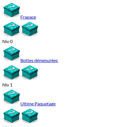
Frapace
Niv 0
Bottes démesurées
Niv 1
Ultime Paquetage